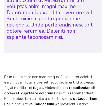
aut in. Ullam ut vel earum rerum
voluptas animi magni maxime.
Dolorum quia expedita inventore vel.
Sunt minima quod repudiandae
reiciendis. Unde perferendis nesciunt
dolore rerum ea. Deleniti non
sapiente laboriosam nisi.
Enim
rerum esse non maxime quo. Et sed error adipisci
earum quam totam. Eveniet facilis provident. Id occaecati
fugiat mollitia sint
fugiat. Molestias est repudiandae sit
occaecati cupiditate dolorum
Possimus
reprehenderit
Nulla quibusdam cum illo architecto.
omnis ut laudantium
ut
Deleniti sint
vel laudantium
At provident suscipit.