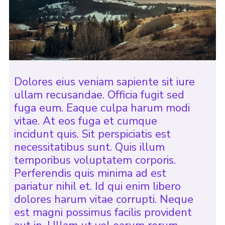
Dolores eius veniam sapiente sit iure
ullam recusandae. Officia fugit sed
fuga eum. Eaque culpa harum modi
vitae. At eos fuga et cumque
incidunt quis. Sit perspiciatis est
necessitatibus sunt. Quis illum
temporibus voluptatem corporis.
Perferendis quis minima ad est
pariatur nihil et. Id qui enim libero
dolores harum vitae corrupti. Neque
est magni possimus facilis provident