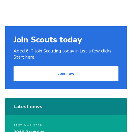
Join Scouts today
Aged 6+? Join Scouting today in just a few clicks.
Start here.
Join now
Latest news
21ST MAR 2019